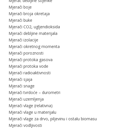
Mjerač debljine stijenke
Mjerači boje
Mjerači broja okretaja
Mjerači buke
Mjerači CO2, ugljendioksida
Mjerači debljine materijala
Mjerači izolacije
Mjerači okretnog momenta
Mjerači poroznosti
Mjerači protoka gasova
Mjerači protoka vode
Mjerači radioaktivnosti
Mjerači sjaja
Mjerači snage
Mjerači tvrdoće – durometri
Mjerači uzemljenja
Mjerači vlage (relativna)
Mjerači vlage u materijalu
Mjerači vlage za drvo, piljevinu i ostalu biomasu
Mjerači vodljivosti