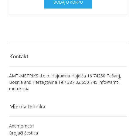
DODAJ U KORPU
Kontakt
AMT-METRIKS d.o.o. Hajrudina Hajdića 16 74260 Tešanj,
Bosnia and Herzegovina Tel+387 32 650 745
info@amt-
metriks.ba
Mjerna tehnika
Anemometri
Brojači čestica