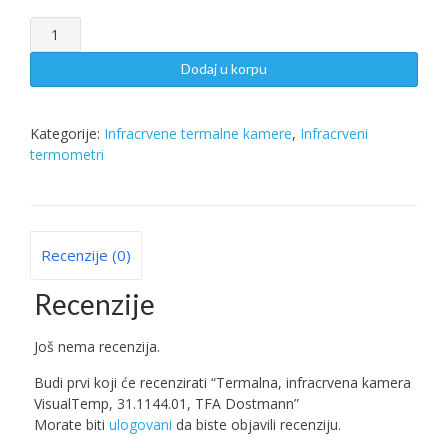
Termalna,
infracrvena
kamera
Dodaj u korpu
VisualTemp,
31.1144.01,
TFA
Kategorije:
Infracrvene termalne kamere
,
Infracrveni
Dostmann
termometri
količina
Recenzije (0)
Recenzije
Još nema recenzija.
Budi prvi koji će recenzirati “Termalna, infracrvena kamera
VisualTemp, 31.1144.01, TFA Dostmann”
Morate biti
ulogovani
da biste objavili recenziju.