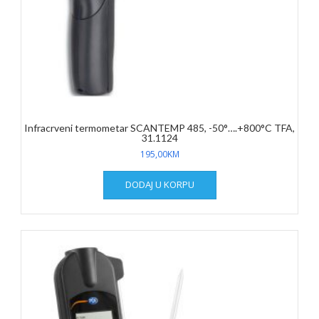
Infracrveni termometar SCANTEMP 485, -50°….+800°C TFA,
31.1124
195,00
KM
DODAJ U KORPU