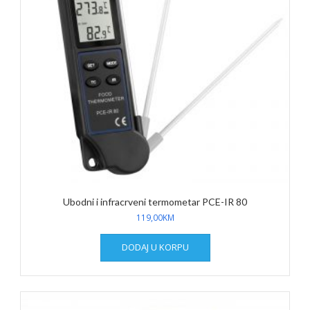
Ubodni i infracrveni termometar PCE-IR 80
119,00
KM
DODAJ U KORPU