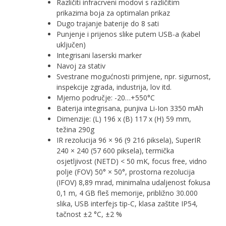
Različiti infracrveni modovi s različitim
prikazima boja za optimalan prikaz
Dugo trajanje baterije do 8 sati
Punjenje i prijenos slike putem USB-a (kabel
uključen)
Integrisani laserski marker
Navoj za stativ
Svestrane mogućnosti primjene, npr. sigurnost,
inspekcije zgrada, industrija, lov itd.
Mjerno područje: -20…+550°C
Baterija integrisana, punjiva Li-Ion 3350 mAh
Dimenzije: (L) 196 x (B) 117 x (H) 59 mm,
težina 290g
IR rezolucija 96 × 96 (9 216 piksela), SuperIR
240 × 240 (57 600 piksela), termička
osjetljivost (NETD) < 50 mK, focus free, vidno
polje (FOV) 50° × 50°, prostorna rezolucija
(IFOV) 8,89 mrad, minimalna udaljenost fokusa
0,1 m, 4 GB fleš memorije, približno 30.000
slika, USB interfejs tip-C, klasa zaštite IP54,
tačnost ±2 °C, ±2 %