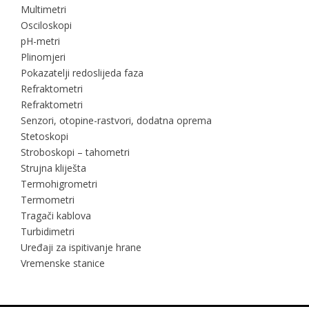
Multimetri
Osciloskopi
pH-metri
Plinomjeri
Pokazatelji redoslijeda faza
Refraktometri
Refraktometri
Senzori, otopine-rastvori, dodatna oprema
Stetoskopi
Stroboskopi – tahometri
Strujna kliješta
Termohigrometri
Termometri
Tragači kablova
Turbidimetri
Uređaji za ispitivanje hrane
Vremenske stanice