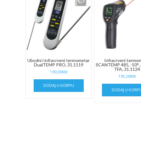
Ubodni i infracrveni termometar
Infracrveni termo
DualTEMP PRO, 31.1119
SCANTEMP 485, -50°
TFA, 31.1124
190,00
KM
195,00
KM
DODAJ U KORPU
DODAJ U KORP