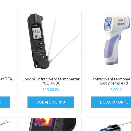
ar TFA,
Ubodni i infracrveni termometar
Infracrveni termome
PCE-IR 80
BodyTemp 478
119,00
KM
119,00
KM
U
DODAJ U KORPU
DODAJ U KORPU