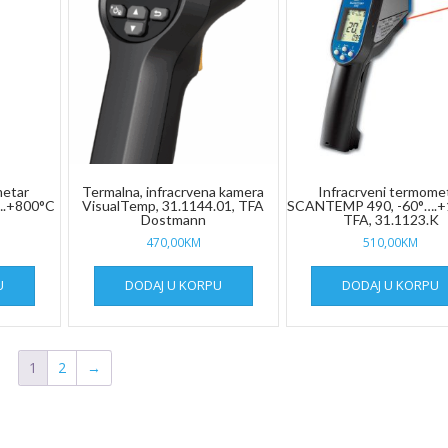
metar
Termalna, infracrvena kamera
Infracrveni termome
….+800°C
VisualTemp, 31.1144.01, TFA
SCANTEMP 490, -60°….
Dostmann
TFA, 31.1123.K
470,00
KM
510,00
KM
U
DODAJ U KORPU
DODAJ U KORPU
1
2
→