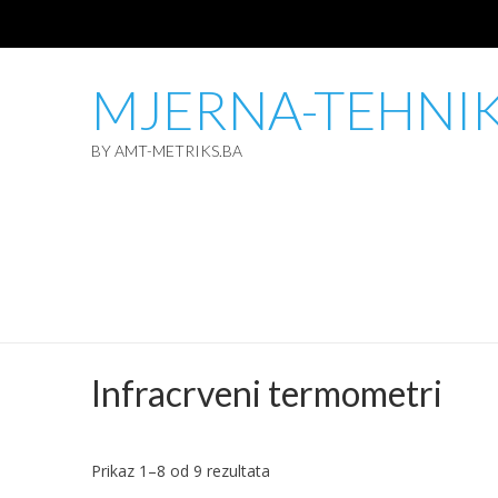
MJERNA-TEHNI
BY AMT-METRIKS.BA
Infracrveni termometri
Sorted
Prikaz 1–8 od 9 rezultata
by