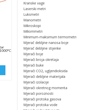
Kranske vage
Laserski metri
Luksmetri
Manometri
Mikroskopi
Miliommetri
Minimum-maksimum termometri
Mjerač debljine nanosa boje
tar
Mjerač debljine stijenke
+1000°C
Mjerači boje
Mjerači broja okretaja
Mjerači buke
Mjerači CO2, ugljendioksida
Mjerači debljine materijala
Mjerači izolacije
Mjerači okretnog momenta
Mjerači poroznosti
Mjerači protoka gasova
Mjerači protoka vode