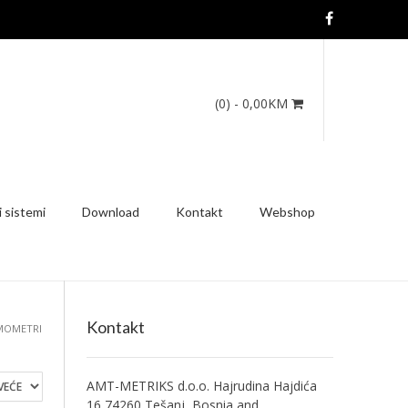
(0)
- 0,00KM
 sistemi
Download
Kontakt
Webshop
Kontakt
RMOMETRI
AMT-METRIKS d.o.o. Hajrudina Hajdića
16 74260 Tešanj, Bosnia and