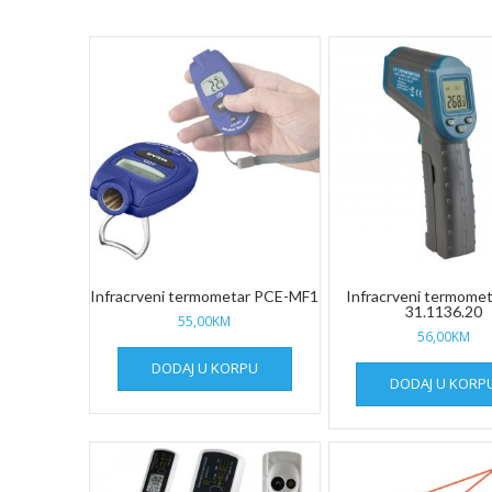
price:
low
to
high
Infracrveni termometar PCE-MF1
Infracrveni termomet
31.1136.20
55,00
KM
56,00
KM
DODAJ U KORPU
DODAJ U KORP