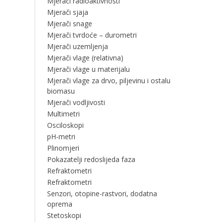
Mjerači radioaktivnosti
Mjerači sjaja
Mjerači snage
Mjerači tvrdoće – durometri
Mjerači uzemljenja
Mjerači vlage (relativna)
Mjerači vlage u materijalu
Mjerači vlage za drvo, piljevinu i ostalu
biomasu
Mjerači vodljivosti
Multimetri
Osciloskopi
pH-metri
Plinomjeri
Pokazatelji redoslijeda faza
Refraktometri
Refraktometri
Senzori, otopine-rastvori, dodatna
oprema
Stetoskopi