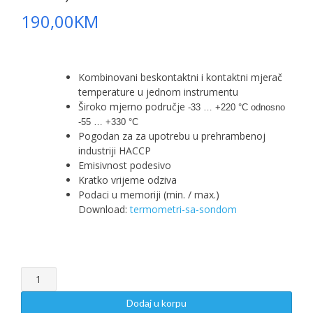
190,00
KM
Kombinovani beskontaktni i kontaktni mjerač
temperature u jednom instrumentu
Široko mjerno područje
-33 … +220 °C odnosno
-55 … +330 °C
Pogodan za za upotrebu u prehrambenoj
industriji HACCP
Emisivnost podesivo
Kratko vrijeme odziva
Podaci u memoriji (min. / max.)
Download:
termometri-sa-sondom
Ubodni
i
infracrveni
Dodaj u korpu