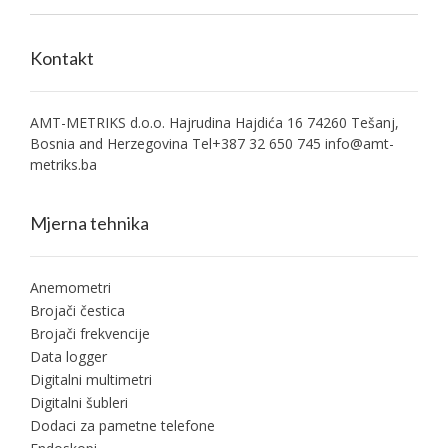
Kontakt
AMT-METRIKS d.o.o. Hajrudina Hajdića 16 74260 Tešanj,
Bosnia and Herzegovina Tel+387 32 650 745
info@amt-
metriks.ba
Mjerna tehnika
Anemometri
Brojači čestica
Brojači frekvencije
Data logger
Digitalni multimetri
Digitalni šubleri
Dodaci za pametne telefone