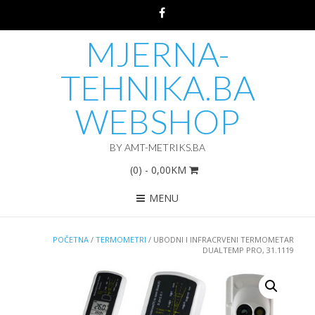
MJERNA-
TEHNIKA.BA
WEBSHOP
BY AMT-METRIKS.BA
(0)
- 0,00KM
MENU
POČETNA
/
TERMOMETRI
/ UBODNI I INFRACRVENI TERMOMETAR
DUALTEMP PRO, 31.1119