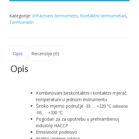
termometar
DualTEMP
PRO,
Kategorije:
Infracrveni termometri
,
Kontaktni termometari
,
31.1119
Termometri
količina
Opis
Recenzije (0)
Opis
Kombinovani beskontaktni i kontaktni mjerač
temperature u jednom instrumentu
Široko mjerno područje
-33 … +220 °C odnosno
-55 … +330 °C
Pogodan za za upotrebu u prehrambenoj
industriji HACCP
Emisivnost podesivo
Kratko vrijeme odziva