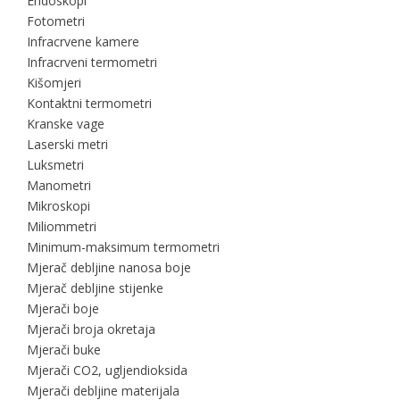
Endoskopi
Fotometri
Infracrvene kamere
Infracrveni termometri
Kišomjeri
Kontaktni termometri
Kranske vage
Laserski metri
Luksmetri
Manometri
Mikroskopi
Miliommetri
Minimum-maksimum termometri
Mjerač debljine nanosa boje
Mjerač debljine stijenke
Mjerači boje
Mjerači broja okretaja
Mjerači buke
Mjerači CO2, ugljendioksida
Mjerači debljine materijala