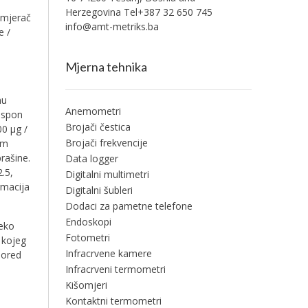
Herzegovina Tel+387 32 650 745
 mjerač
info@amt-metriks.ba
e /
Mjerna tehnika
nu
Anemometri
aspon
Brojači čestica
0 µg /
Brojači frekvencije
im
rašine.
Data logger
.5,
Digitalni multimetri
rmacija
Digitalni šubleri
Dodaci za pametne telefone
Endoskopi
reko
Fotometri
o kojeg
Infracrvene kamere
Pored
Infracrveni termometri
Kišomjeri
Kontaktni termometri