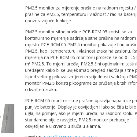
PM2.5 monitor za mjerenje prašine na radnom mjestu /
prašine za PM2.5, temperaturu i vlažnost / rad na baterij
upozoravajuće funkcije
PM2.5 monitor sitne prašine PCE-RCM 05 koristi se za
kontinuirano mjerenje sadržaja sitne prašine na radnom
mjestu. PCE-RCM 05 PM2.5 monitor prikazuje finu praši
PM2.5, kao i temperaturu i vlažnost zraka na zaslonu. R
mjerenja na PCE-RCM 05 monitoru proteže se od 0 … 50
m³ PM2.5. To mjerni uređaj PM2.5 čini optimalnim testn
uređajem kako bi se uvijek imao pregled sadržaja sitne p
Ispod velikog prikaza izmjerenih vrijednosti sadržaja PM2
monitor PM2.5 koristi piktograme za pružanje brzih info
o kvaliteti zraka.
PCE-RCM 05 monitor sitne prašine upravlja napaja se p
punjive baterije. Display je osvijetljen i lako se čita iz bil
ugla, na primjer, ako je mjerni uređaj na radnom stolu. 
standardne bijele rasvjete, PM2.5 monitor prebacuje
osvjetljenje u crveno u slučaju alarma.