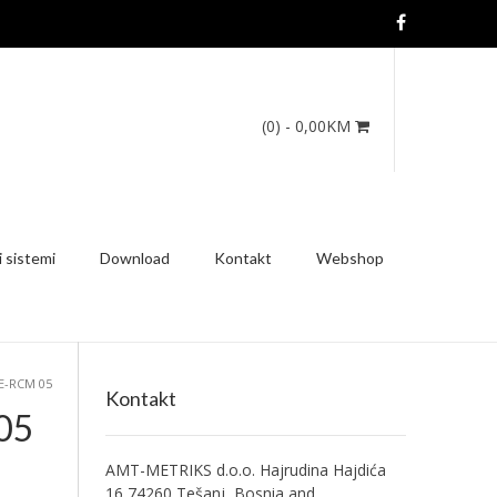
(0)
- 0,00KM
 sistemi
Download
Kontakt
Webshop
E-RCM 05
Kontakt
05
AMT-METRIKS d.o.o. Hajrudina Hajdića
16 74260 Tešanj, Bosnia and