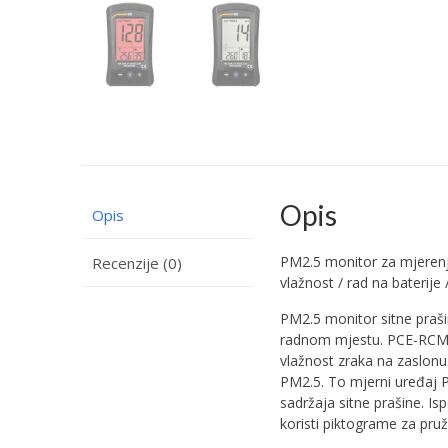
Opis
Opis
PM2.5 monitor za mjerenj
Recenzije (0)
vlažnost / rad na baterije
PM2.5 monitor sitne praši
radnom mjestu. PCE-RCM 0
vlažnost zraka na zaslon
PM2.5. To mjerni uređaj P
sadržaja sitne prašine. I
koristi piktograme za pruža