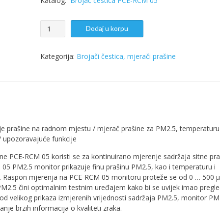
Katalog:
Brojač čestica PCE-RCM 05
Mjerač
Dodaj u korpu
prašine
PCE-
RCM
Kategorija:
Brojači čestica, mjerači prašine
05
količina
e prašine na radnom mjestu / mjerač prašine za PM2.5, temperaturu 
 / upozoravajuće funkcije
ne PCE-RCM 05 koristi se za kontinuirano mjerenje sadržaja sitne pra
5 PM2.5 monitor prikazuje finu prašinu PM2.5, kao i temperaturu i
u. Raspon mjerenja na PCE-RCM 05 monitoru proteže se od 0 … 500 µ
M2.5 čini optimalnim testnim uređajem kako bi se uvijek imao pregl
spod velikog prikaza izmjerenih vrijednosti sadržaja PM2.5, monitor PM
nje brzih informacija o kvaliteti zraka.