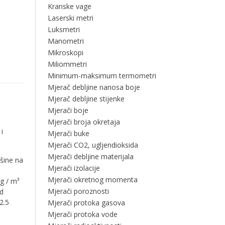
Kranske vage
Laserski metri
Luksmetri
Manometri
Mikroskopi
Miliommetri
Minimum-maksimum termometri
Mjerač debljine nanosa boje
Mjerač debljine stijenke
Mjerači boje
Mjerači broja okretaja
i
Mjerači buke
Mjerači CO2, ugljendioksida
Mjerači debljine materijala
šine na
Mjerači izolacije
Mjerači okretnog momenta
g / m³
Mjerači poroznosti
ed
2.5
Mjerači protoka gasova
Mjerači protoka vode