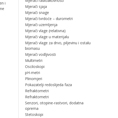
Mjerači radioaktivnosti
en i
Mjerači sjaja
dne
Mjerači snage
Mjerači tvrdoće – durometri
Mjerači uzemljenja
Mjerači vlage (relativna)
Mjerači vlage u materijalu
Mjerači vlage za drvo, piljevinu i ostalu
biomasu
Mjerači vodljivosti
Multimetri
Osciloskopi
pH-metri
Plinomjeri
Pokazatelji redoslijeda faza
Refraktometri
Refraktometri
Senzori, otopine-rastvori, dodatna
oprema
Stetoskopi