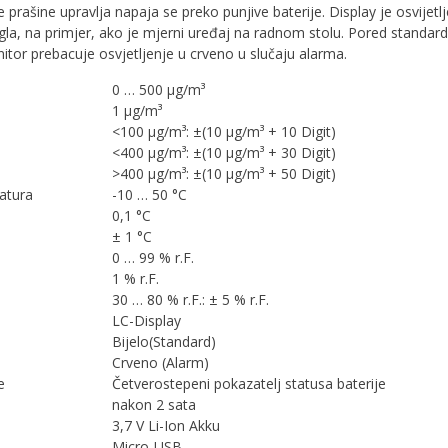
rašine upravlja napaja se preko punjive baterije. Display je osvijetlj
 ugla, na primjer, ako je mjerni uređaj na radnom stolu. Pored standar
itor prebacuje osvjetljenje u crveno u slučaju alarma.
0 … 500 µg/m³
1 µg/m³
<100 µg/m³: ±(10 µg/m³ + 10 Digit)
<400 µg/m³: ±(10 µg/m³ + 30 Digit)
>400 µg/m³: ±(10 µg/m³ + 50 Digit)
atura
-10 … 50 °C
0,1 °C
± 1 °C
0 … 99 % r.F.
1 % r.F.
30 … 80 % r.F.: ± 5 % r.F.
LC-Display
Bijelo(Standard)
Crveno (Alarm)
e
Četverostepeni pokazatelj statusa baterije
nakon 2 sata
3,7 V Li-Ion Akku
Micro-USB