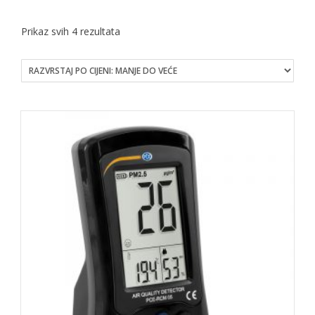
Sorted
Prikaz svih 4 rezultata
by
price:
low
to
high