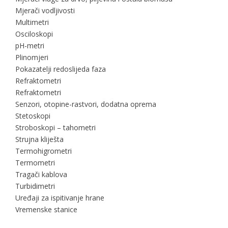
Mjerači vodljivosti
Multimetri
Osciloskopi
pH-metri
Plinomjeri
Pokazatelji redoslijeda faza
Refraktometri
Refraktometri
Senzori, otopine-rastvori, dodatna oprema
Stetoskopi
Stroboskopi – tahometri
Strujna kliješta
Termohigrometri
Termometri
Tragači kablova
Turbidimetri
Uređaji za ispitivanje hrane
Vremenske stanice