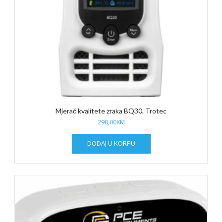
Mjerač kvalitete zraka BQ30, Trotec
290,00
KM
DODAJ U KORPU