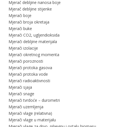
Mjerač debljine nanosa boje
Mjerač debljine stijenke
Mjerači boje
Mjerači broja okretaja
Mjerači buke
Mjerači CO2, ugljendioksida
Mjerači debljine materijala
Mjerači izolacije
Mjerači okretnog momenta
Mjerači poroznosti
Mjerači protoka gasova
Mjerači protoka vode
Mjerači radioaktivnosti
Mjerači sjaja
Mjerači snage
Mjerači tvrdoće – durometri
Mjerači uzemljenja
Mjerači vlage (relativna)
Mjerači vlage u materijalu
Mjerači vlage za drvo, piljevinu i ostalu biomasu