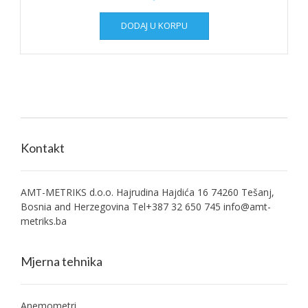
DODAJ U KORPU
Kontakt
AMT-METRIKS d.o.o. Hajrudina Hajdića 16 74260 Tešanj,
Bosnia and Herzegovina Tel+387 32 650 745
info@amt-
metriks.ba
Mjerna tehnika
Anemometri