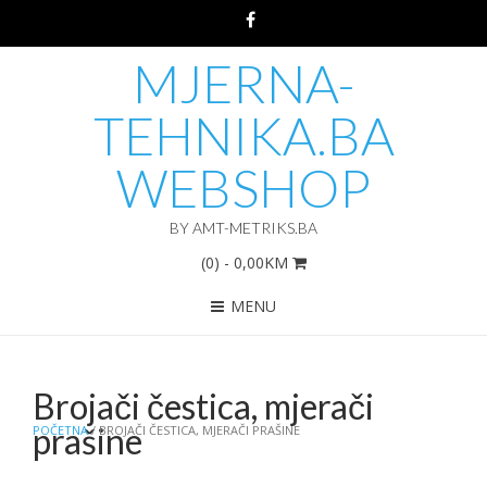
MJERNA-
TEHNIKA.BA
WEBSHOP
BY AMT-METRIKS.BA
(0)
- 0,00KM
MENU
Brojači čestica, mjerači
prašine
POČETNA
/ BROJAČI ČESTICA, MJERAČI PRAŠINE