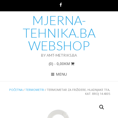
MJERNA-
TEHNIKA.BA
WEBSHOP
BY AMT-METRIKS.BA
(0)
- 0,00KM
MENU
POČETNA
/
TERMOMETRI
/ TERMOMETAR ZA FRIŽIDERE, HLADNJAKE TFA,
KAT. BROJ 14.4005