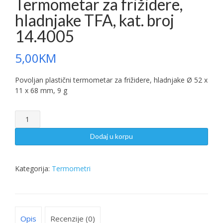
Termometar za frižidere,
hladnjake TFA, kat. broj
14.4005
5,00
KM
Povoljan plastični termometar za frižidere, hladnjake Ø 52 x
11 x 68 mm, 9 g
Termometar
za
frižidere,
Dodaj u korpu
hladnjake
TFA,
kat.
Kategorija:
Termometri
broj
14.4005
količina
Opis
Recenzije (0)