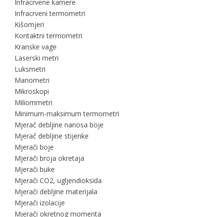
Infracrvene kamere
Infracrveni termometri
Kišomjeri
Kontaktni termometri
Kranske vage
Laserski metri
Luksmetri
Manometri
Mikroskopi
Miliommetri
Minimum-maksimum termometri
Mjerač debljine nanosa boje
Mjerač debljine stijenke
Mjerači boje
Mjerači broja okretaja
Mjerači buke
Mjerači CO2, ugljendioksida
Mjerači debljine materijala
Mjerači izolacije
Mjerači okretnog momenta