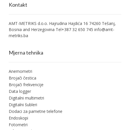
Kontakt
AMT-METRIKS d.o.o. Hajrudina Hajdića 16 74260 Tešanj,
Bosnia and Herzegovina Tel+387 32 650 745
info@amt-
metriks.ba
Mjerna tehnika
Anemometri
Brojači čestica
Brojači frekvencije
Data logger
Digitalni multimetri
Digitalni šubleri
Dodaci za pametne telefone
Endoskopi
Fotometri