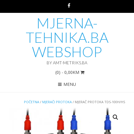
MJERNA-
TEHNIKA.BA
WEBSHOP
BY AMT-METRIKS.BA
(0)
- 0,00KM
MENU
POČETNA
/
MJERAČI PROTOKA
/ MJERAČ PROTOKA TDS-100H/HS