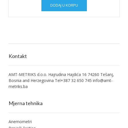
DODAJ U KORPU
Kontakt
AMT-METRIKS d.o.o. Hajrudina Hajdića 16 74260 Tešanj,
Bosnia and Herzegovina Tel+387 32 650 745
info@amt-
metriks.ba
Mjerna tehnika
Anemometri