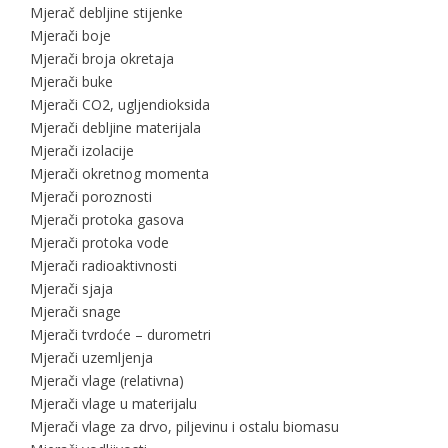
Mjerač debljine stijenke
Mjerači boje
Mjerači broja okretaja
Mjerači buke
Mjerači CO2, ugljendioksida
Mjerači debljine materijala
Mjerači izolacije
Mjerači okretnog momenta
Mjerači poroznosti
Mjerači protoka gasova
Mjerači protoka vode
Mjerači radioaktivnosti
Mjerači sjaja
Mjerači snage
Mjerači tvrdoće – durometri
Mjerači uzemljenja
Mjerači vlage (relativna)
Mjerači vlage u materijalu
Mjerači vlage za drvo, piljevinu i ostalu biomasu