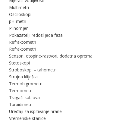
Mjerači vodljivosti
Multimetri
Osciloskopi
pH-metri
Plinomjeri
Pokazatelji redoslijeda faza
Refraktometri
Refraktometri
Senzori, otopine-rastvori, dodatna oprema
Stetoskopi
Stroboskopi – tahometri
Strujna kliješta
Termohigrometri
Termometri
Tragači kablova
Turbidimetri
Uređaji za ispitivanje hrane
Vremenske stanice