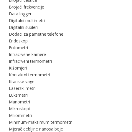
Brojači čestica
Brojači frekvencije
Data logger
Digitalni multimetri
Digitalni šubleri
Dodaci za pametne telefone
Endoskopi
Fotometri
Infracrvene kamere
Infracrveni termometri
Kišomjeri
Kontaktni termometri
Kranske vage
Laserski metri
Luksmetri
Manometri
Mikroskopi
Miliommetri
Minimum-maksimum termometri
Mjerač debljine nanosa boje