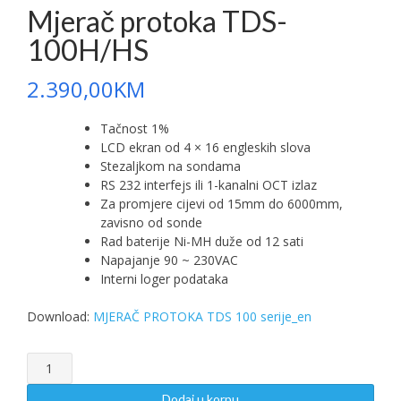
Mjerač protoka TDS-
100H/HS
2.390,00
KM
Tačnost 1%
LCD ekran od 4 × 16 engleskih slova
Stezaljkom na sondama
RS 232 interfejs ili 1-kanalni OCT izlaz
Za promjere cijevi od 15mm do 6000mm,
zavisno od sonde
Rad baterije Ni-MH duže od 12 sati
Napajanje 90 ~ 230VAC
Interni loger podataka
Download:
MJERAČ PROTOKA TDS 100 serije_en
Mjerač
protoka
TDS-
Dodaj u korpu