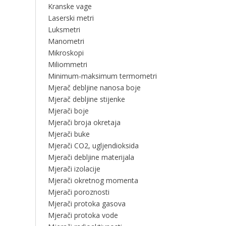
Kranske vage
Laserski metri
Luksmetri
Manometri
Mikroskopi
Miliommetri
Minimum-maksimum termometri
Mjerač debljine nanosa boje
Mjerač debljine stijenke
Mjerači boje
Mjerači broja okretaja
Mjerači buke
Mjerači CO2, ugljendioksida
Mjerači debljine materijala
Mjerači izolacije
Mjerači okretnog momenta
Mjerači poroznosti
Mjerači protoka gasova
Mjerači protoka vode