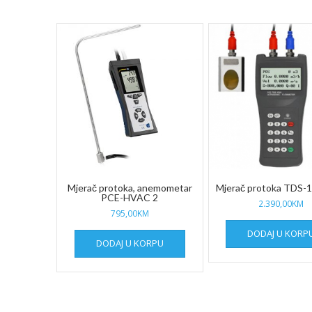
price:
low
to
high
Mjerač protoka, anemometar
Mjerač protoka TDS-
PCE-HVAC 2
2.390,00
KM
795,00
KM
DODAJ U KORP
DODAJ U KORPU