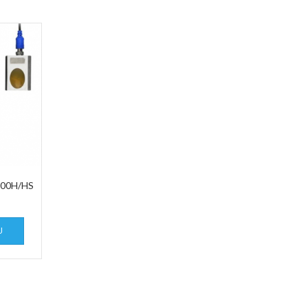
100H/HS
U