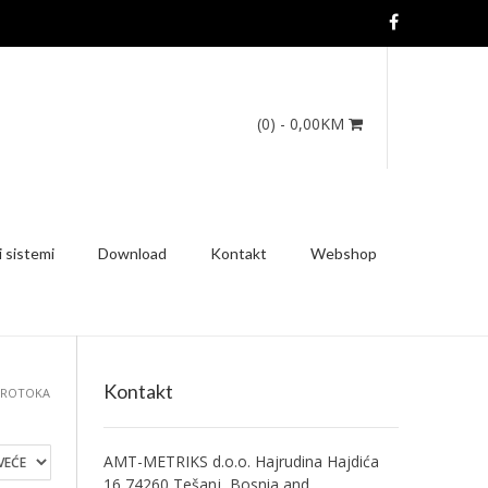
(0)
- 0,00KM
 sistemi
Download
Kontakt
Webshop
Kontakt
 PROTOKA
AMT-METRIKS d.o.o. Hajrudina Hajdića
16 74260 Tešanj, Bosnia and