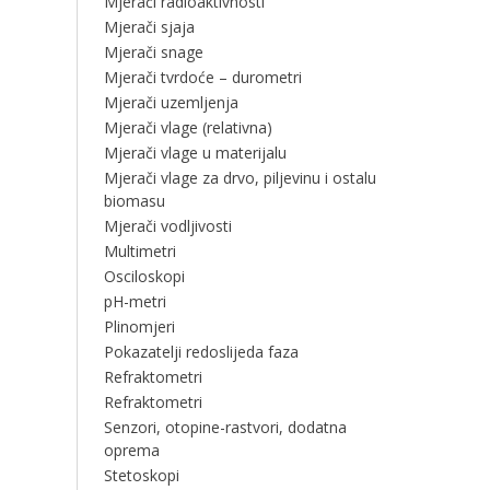
Mjerači radioaktivnosti
Mjerači sjaja
Mjerači snage
Mjerači tvrdoće – durometri
Mjerači uzemljenja
Mjerači vlage (relativna)
Mjerači vlage u materijalu
Mjerači vlage za drvo, piljevinu i ostalu
biomasu
Mjerači vodljivosti
Multimetri
Osciloskopi
pH-metri
Plinomjeri
Pokazatelji redoslijeda faza
Refraktometri
Refraktometri
Senzori, otopine-rastvori, dodatna
oprema
Stetoskopi