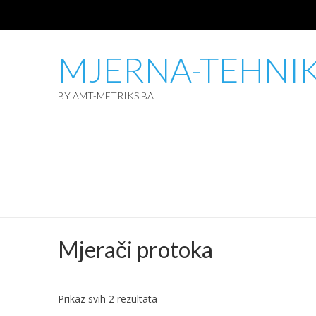
MJERNA-TEHNI
BY AMT-METRIKS.BA
Mjerači protoka
Sorted
Prikaz svih 2 rezultata
by