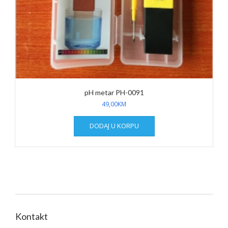
pH metar PH-0091
49,00
KM
DODAJ U KORPU
Kontakt