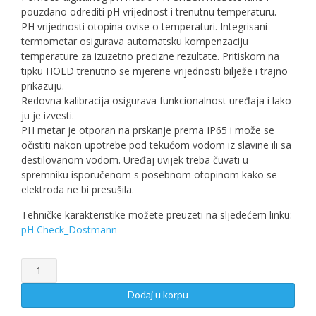
pouzdano odrediti pH vrijednost i trenutnu temperaturu.
PH vrijednosti otopina ovise o temperaturi. Integrisani
termometar osigurava automatsku kompenzaciju
temperature za izuzetno precizne rezultate. Pritiskom na
tipku HOLD trenutno se mjerene vrijednosti bilježe i trajno
prikazuju.
Redovna kalibracija osigurava funkcionalnost uređaja i lako
ju je izvesti.
PH metar je otporan na prskanje prema IP65 i može se
očistiti nakon upotrebe pod tekućom vodom iz slavine ili sa
destilovanom vodom. Uređaj uvijek treba čuvati u
spremniku isporučenom s posebnom otopinom kako se
elektroda ne bi presušila.
Tehničke karakteristike možete preuzeti na sljedećem linku:
pH Check_Dostmann
pH
metar
PH
Dodaj u korpu
CHECK