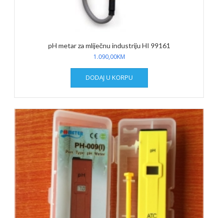
pH metar za mliječnu industriju HI 99161
1.090,00
KM
DODAJ U KORPU