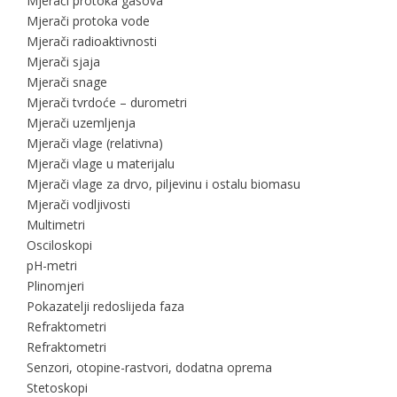
Mjerači protoka gasova
Mjerači protoka vode
Mjerači radioaktivnosti
Mjerači sjaja
Mjerači snage
Mjerači tvrdoće – durometri
Mjerači uzemljenja
Mjerači vlage (relativna)
Mjerači vlage u materijalu
Mjerači vlage za drvo, piljevinu i ostalu biomasu
Mjerači vodljivosti
Multimetri
Osciloskopi
pH-metri
Plinomjeri
Pokazatelji redoslijeda faza
Refraktometri
Refraktometri
Senzori, otopine-rastvori, dodatna oprema
Stetoskopi