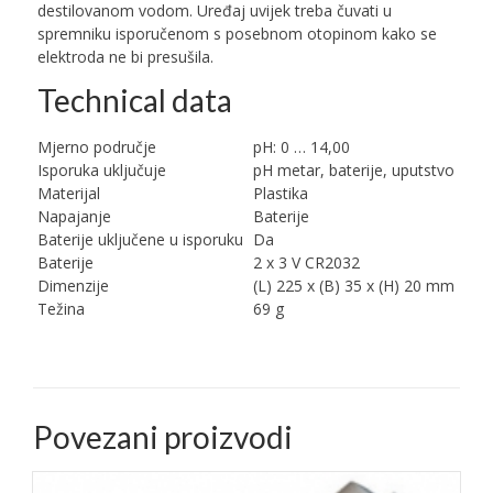
destilovanom vodom. Uređaj uvijek treba čuvati u
spremniku isporučenom s posebnom otopinom kako se
elektroda ne bi presušila.
Technical data
Mjerno područje
pH: 0 … 14,00
Isporuka uključuje
pH metar, baterije, uputstvo
Materijal
Plastika
Napajanje
Baterije
Baterije uključene u isporuku
Da
Baterije
2 x 3 V CR2032
Dimenzije
(L) 225 x (B) 35 x (H) 20 mm
Težina
69 g
Povezani proizvodi