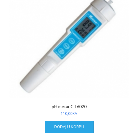
pH metar CT6020
110,00
KM
DODAJ U KORPU