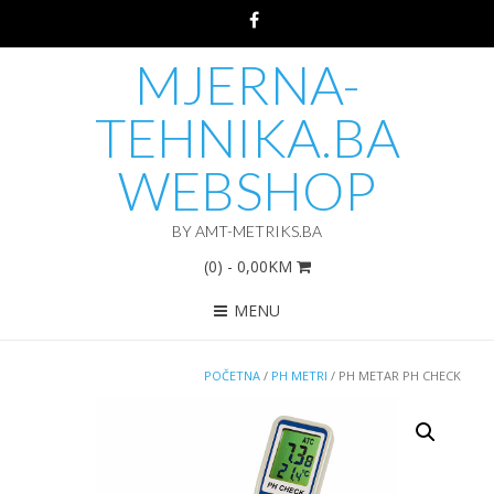
MJERNA-
TEHNIKA.BA
WEBSHOP
BY AMT-METRIKS.BA
(0)
- 0,00KM
MENU
POČETNA
/
PH METRI
/ PH METAR PH CHECK