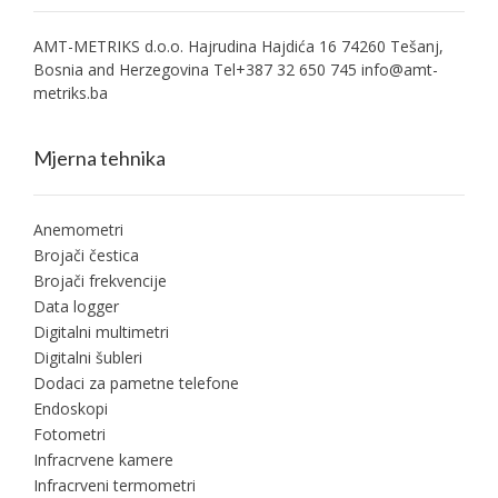
AMT-METRIKS d.o.o. Hajrudina Hajdića 16 74260 Tešanj,
Bosnia and Herzegovina Tel+387 32 650 745
info@amt-
metriks.ba
Mjerna tehnika
Anemometri
Brojači čestica
Brojači frekvencije
Data logger
Digitalni multimetri
Digitalni šubleri
Dodaci za pametne telefone
Endoskopi
Fotometri
Infracrvene kamere
Infracrveni termometri