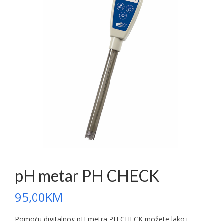
pH metar PH CHECK
95,00
KM
Pomoću digitalnog pH metra PH CHECK možete lako i