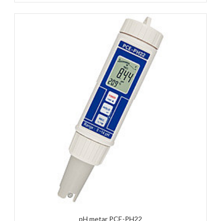
pH metar PCE-PH22