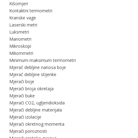
Kišomjeri
Kontaktni termometri
Kranske vage
Laserski metri
Luksmetri
Manometri
Mikroskopi
Miliommetri
Minimum-maksimum termometri
Mjerač debljine nanosa boje
Mjerač debljine stijenke
Mjerači boje
Mjerači broja okretaja
Mjerači buke
Mjerači CO2, ugljendioksida
Mjerači debljine materijala
Mjerači izolacije
Mjerači okretnog momenta
Mjerači poroznosti