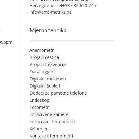
Herzegovina Tel+387 32 650 745
info@amt-metriks.ba
,
Mjerna tehnika
999ppm,
Anemometri
Brojači čestica
Brojači frekvencije
Data logger
Digitalni multimetri
Digitalni šubleri
Dodaci za pametne telefone
Endoskopi
Fotometri
Infracrvene kamere
Infracrveni termometri
Kišomjeri
Kontaktni termometri