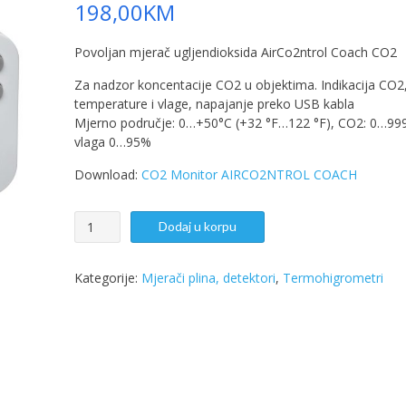
198,00
KM
Povoljan mjerač ugljendioksida AirCo2ntrol Coach CO2
Za nadzor koncentacije CO2 u objektima. Indikacija CO2
temperature i vlage, napajanje preko USB kabla
Mjerno područje: 0…+50°C (+32 °F…122 °F), CO2: 0…9
vlaga 0…95%
Download:
CO2 Monitor AIRCO2NTROL COACH
Mjerač
Dodaj u korpu
CO2,
AirCo2ntrol
Coach,
Kategorije:
Mjerači plina, detektori
,
Termohigrometri
31.5009.02
količina