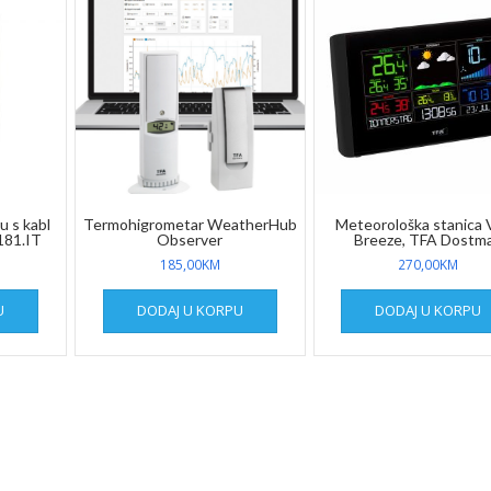
u s kabl
Termohigrometar WeatherHub
Meteorološka stanica
181.IT
Observer
Breeze, TFA Dostm
185,00
KM
270,00
KM
U
DODAJ U KORPU
DODAJ U KORPU