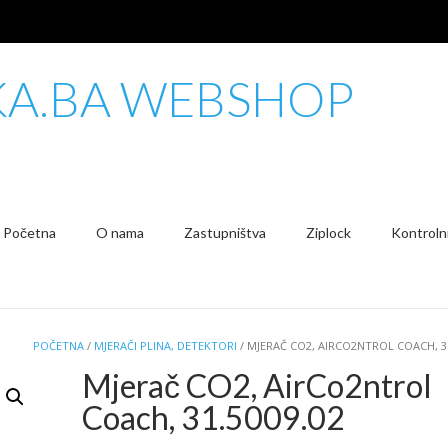
KA.BA WEBSHOP
Početna
O nama
Zastupništva
Ziplock
Kontrolni
POČETNA
/
MJERAČI PLINA, DETEKTORI
/ MJERAČ CO2, AIRCO2NTROL COACH, 31
Mjerač CO2, AirCo2ntrol
Coach, 31.5009.02