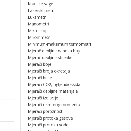
Kranske vage
Laserski metri
Luksmetri
Manometri
Mikroskopi
Miliommetri
Minimum-maksimum termometri
Mjerač debljine nanosa boje
Mjerač debljine stijenke
Mjerači boje
Mjerači broja okretaja
Mjerači buke
Mjerači CO2, ugljendioksida
Mjerači debljine materijala
Mjerači izolacije
Mjerači okretnog momenta
Mjerači poroznosti
Mjerači protoka gasova
Mjerači protoka vode