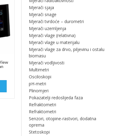
Mjerači radioaktivnosti
Mjerači sjaja
Mjerači snage
Mjerači tvrdoće – durometri
Mjerači uzemljenja
Mjerači vlage (relativna)
Mjerači vlage u materijalu
Mjerači vlage za drvo, piljevinu i ostalu
biomasu
 View
Mjerači vodljivosti
an
Multimetri
Osciloskopi
pH-metri
Plinomjeri
Pokazatelji redoslijeda faza
Refraktometri
Refraktometri
Senzori, otopine-rastvori, dodatna
oprema
Stetoskopi