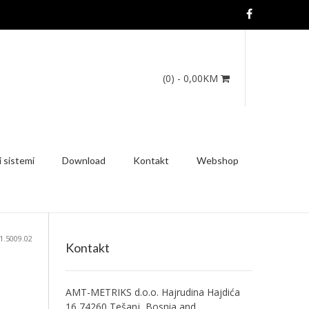
(0)
- 0,00KM
 sistemi
Download
Kontakt
Webshop
.5009.02
Kontakt
AMT-METRIKS d.o.o. Hajrudina Hajdića
16 74260 Tešanj, Bosnia and