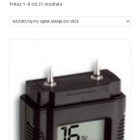
Sorted
Prikaz 1–8 od 21 rezultata
by
price:
low
to
high