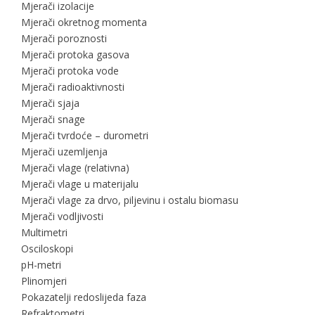
Mjerači izolacije
Mjerači okretnog momenta
Mjerači poroznosti
Mjerači protoka gasova
Mjerači protoka vode
Mjerači radioaktivnosti
Mjerači sjaja
Mjerači snage
Mjerači tvrdoće – durometri
Mjerači uzemljenja
Mjerači vlage (relativna)
Mjerači vlage u materijalu
Mjerači vlage za drvo, piljevinu i ostalu biomasu
Mjerači vodljivosti
Multimetri
Osciloskopi
pH-metri
Plinomjeri
Pokazatelji redoslijeda faza
Refraktometri