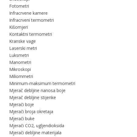
Fotometri
Infracrvene kamere
Infracrveni termometri
Kišomjeri
Kontaktni termometri
Kranske vage
Laserski metri
Luksmetri
Manometri
Mikroskopi
Miliommetri
Minimum-maksimum termometri
Mjerač debljine nanosa boje
Mjerač debljine stijenke
Mjerači boje
Mjerači broja okretaja
Mjerači buke
Mjerači CO2, ugljendioksida
Mjerači debljine materijala