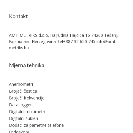
Kontakt
AMT-METRIKS d.o.o. Hajrudina Hajdića 16 74260 Tešanj,
Bosnia and Herzegovina Tel+387 32 650 745
info@amt-
metriks.ba
Mjerna tehnika
Anemometri
Brojači čestica
Brojači frekvencije
Data logger
Digitalni multimetri
Digitalni šubleri
Dodaci za pametne telefone
Endoskopi