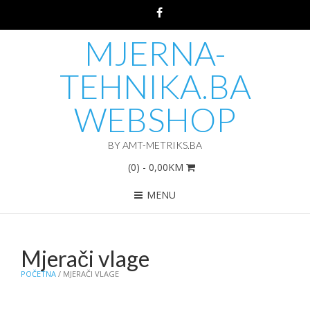
MJERNA-
TEHNIKA.BA
WEBSHOP
BY AMT-METRIKS.BA
(0)
- 0,00KM
MENU
Mjerači vlage
POČETNA
/ MJERAČI VLAGE