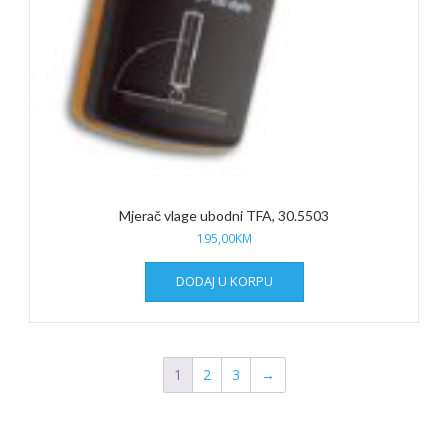
Mjerač vlage ubodni TFA, 30.5503
195,00
KM
DODAJ U KORPU
1
2
3
→