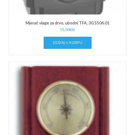
Mjerač vlage za drvo, ubodni TFA, 30.5506.01
55,00
KM
DODAJ U KORPU