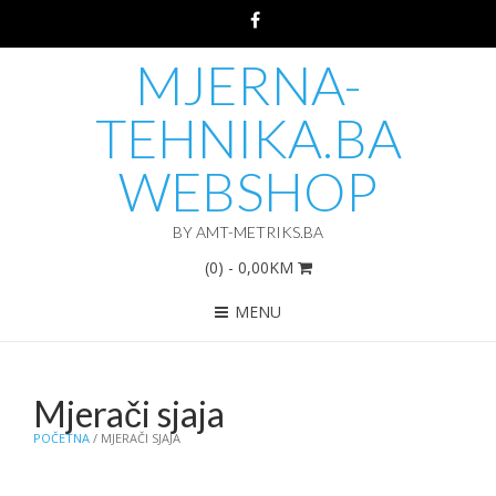
MJERNA-
TEHNIKA.BA
WEBSHOP
BY AMT-METRIKS.BA
(0)
- 0,00KM
MENU
Mjerači sjaja
POČETNA
/ MJERAČI SJAJA