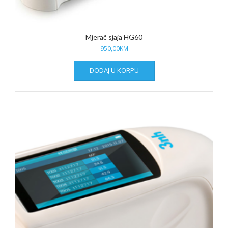
Mjerač sjaja HG60
950,00
KM
DODAJ U KORPU