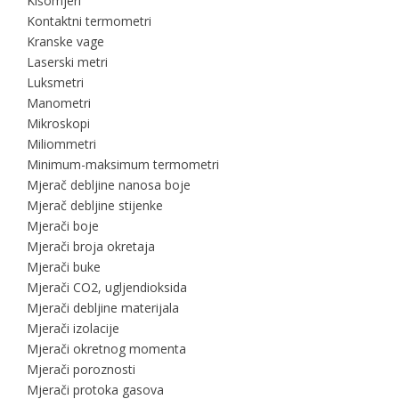
Kišomjeri
Kontaktni termometri
Kranske vage
Laserski metri
Luksmetri
Manometri
Mikroskopi
Miliommetri
Minimum-maksimum termometri
Mjerač debljine nanosa boje
Mjerač debljine stijenke
Mjerači boje
Mjerači broja okretaja
Mjerači buke
Mjerači CO2, ugljendioksida
Mjerači debljine materijala
Mjerači izolacije
Mjerači okretnog momenta
Mjerači poroznosti
Mjerači protoka gasova