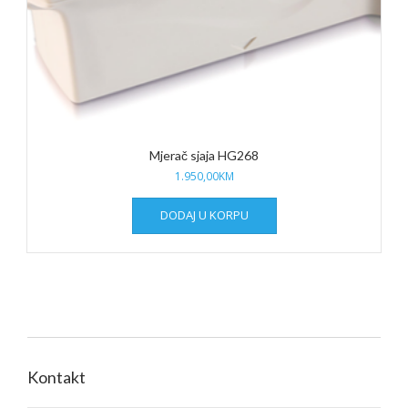
Mjerač sjaja HG268
1.950,00
KM
DODAJ U KORPU
Kontakt