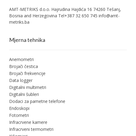
AMT-METRIKS d.o.o. Hajrudina Hajdića 16 74260 Tešanj,
Bosnia and Herzegovina Tel+387 32 650 745
info@amt-
metriks.ba
Mjerna tehnika
Anemometri
Brojači čestica
Brojači frekvencije
Data logger
Digitalni multimetri
Digitalni šubleri
Dodaci za pametne telefone
Endoskopi
Fotometri
Infracrvene kamere
Infracrveni termometri