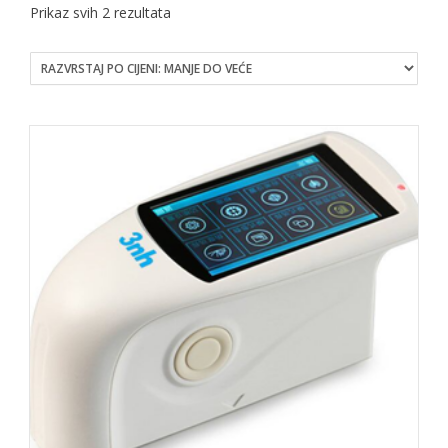
Sorted
Prikaz svih 2 rezultata
by
price:
low
to
high