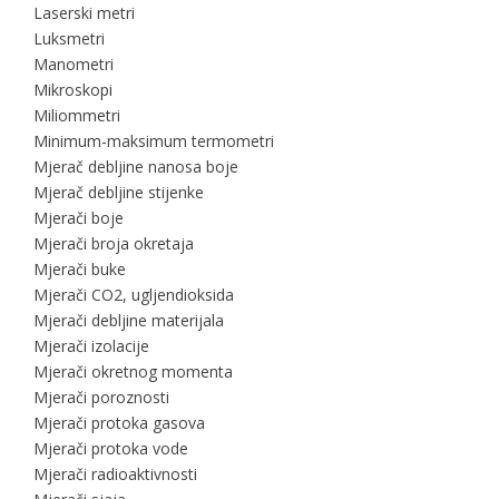
Laserski metri
Luksmetri
Manometri
Mikroskopi
Miliommetri
Minimum-maksimum termometri
Mjerač debljine nanosa boje
Mjerač debljine stijenke
Mjerači boje
Mjerači broja okretaja
Mjerači buke
Mjerači CO2, ugljendioksida
Mjerači debljine materijala
Mjerači izolacije
Mjerači okretnog momenta
Mjerači poroznosti
Mjerači protoka gasova
Mjerači protoka vode
Mjerači radioaktivnosti