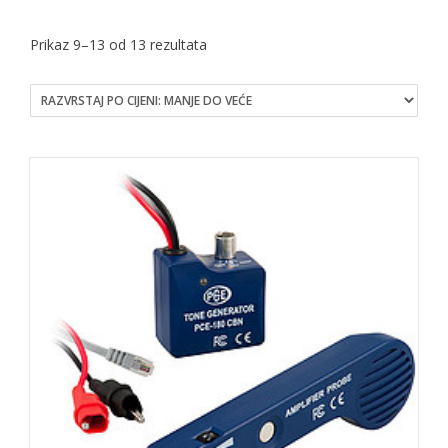
Sorted
Prikaz 9–13 od 13 rezultata
by
price:
low
to
high