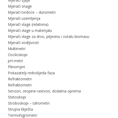
Mjerači sjaja
Mjerači snage
Mjerači tvrdoće – durometri
Mjerači uzemljenja
Mjerači vlage (relativna)
Mjerači vlage u materijalu
Mjerači vlage za drvo, piljevinu i ostalu biomasu
Mjerači vodljivosti
Multimetri
Osciloskopi
pH-metri
Plinomjeri
Pokazatelji redoslijeda faza
Refraktometri
Refraktometri
Senzori, otopine-rastvori, dodatna oprema
Stetoskopi
Stroboskopi – tahometri
Strujna kliješta
Termohigrometri