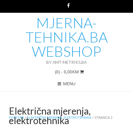
MJERNA-
TEHNIKA.BA
WEBSHOP
BY AMT-METRIKS.BA
(0)
- 0,00KM
MENU
Električna mjerenja,
elektrotehnika
POČETNA
/
ELEKTRIČNA MJERENJA, ELEKTROTEHNIKA
/ STRANICA 2