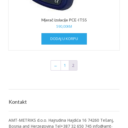
Mjerač izolacije PCE-IT55
590,00
KM
DODAJ U KORPU
←
1
2
Kontakt
AMT-METRIKS d.o.o. Hajrudina Hajdića 16 74260 Tešanj,
Bosnia and Herzegovina Tel+387 32 650 745
info@amt-